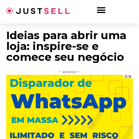
Ir
para
o
conteúdo
Ideias para abrir uma
loja: inspire-se e
comece seu negócio
– anúncio –