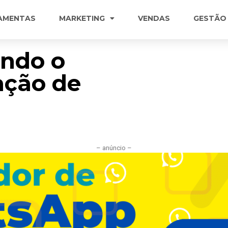
AMENTAS
MARKETING
VENDAS
GESTÃO
ando o
ação de
– anúncio –