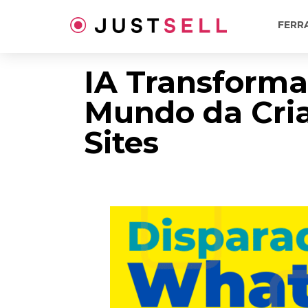
Ir
para
FERR
o
conteúdo
IA Transform
Mundo da Cri
Sites