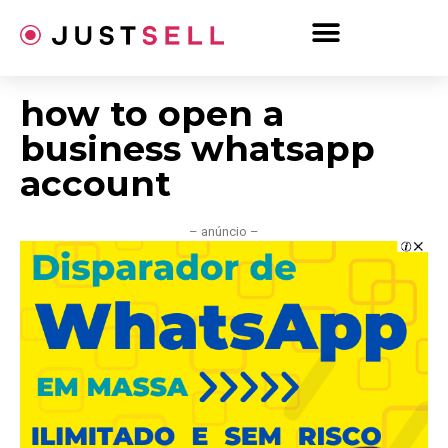
Ir
para
o
conteúdo
how to open a
business whatsapp
account
– anúncio –