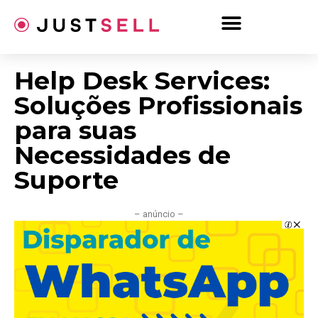
Ir
para
o
conteúdo
Help Desk Services:
Soluções Profissionais
para suas
Necessidades de
Suporte
– anúncio –