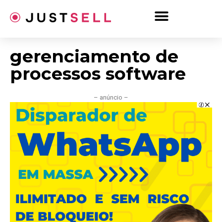
Ir
para
o
conteúdo
gerenciamento de
processos software
– anúncio –