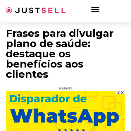
Ir
para
o
conteúdo
Frases para divulgar
plano de saúde:
destaque os
benefícios aos
clientes
– anúncio –