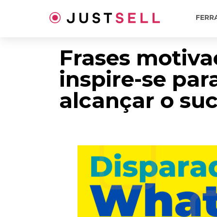
Ir
para
FERR
o
conteúdo
Frases motiva
inspire-se par
alcançar o su