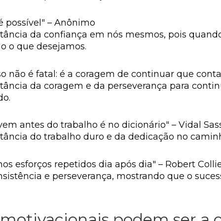
é possível" – Anônimo
ortância da confiança em nós mesmos, pois quan
o o que desejamos.
sso não é fatal: é a coragem de continuar que cont
rtância da coragem e da perseverança para cont
do.
vem antes do trabalho é no dicionário" – Vidal Sa
rtância do trabalho duro e da dedicação no camin
s esforços repetidos dia após dia" – Robert Colli
consistência e perseverança, mostrando que o suce
 motivacionais podem ser a 