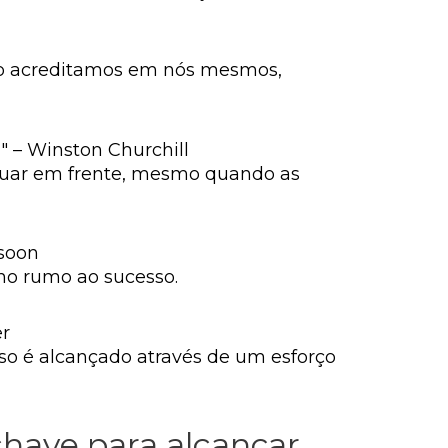
do acreditamos em nós mesmos,
a" – Winston Churchill
inuar em frente, mesmo quando as
ssoon
ho rumo ao sucesso.
er
sso é alcançado através de um esforço
chave para alcançar