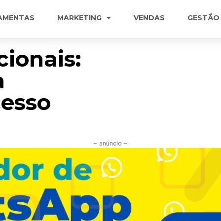
AMENTAS
MARKETING
VENDAS
GESTÃO
cionais:
a
cesso
– anúncio –