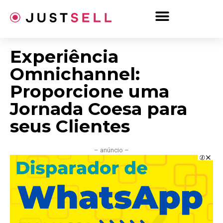
Ir
para
o
conteúdo
Experiência
Omnichannel:
Proporcione uma
Jornada Coesa para
seus Clientes
– anúncio –