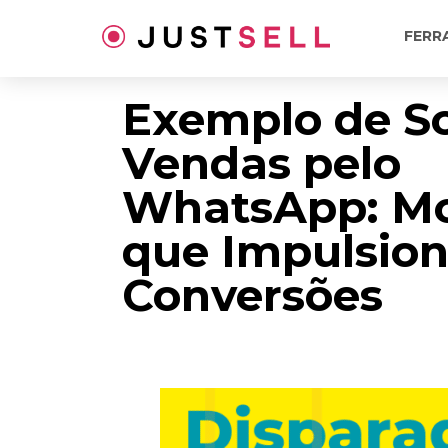
Ir
para
FERR
o
conteúdo
Exemplo de Sc
Vendas pelo
WhatsApp: Mo
que Impulsio
Conversões