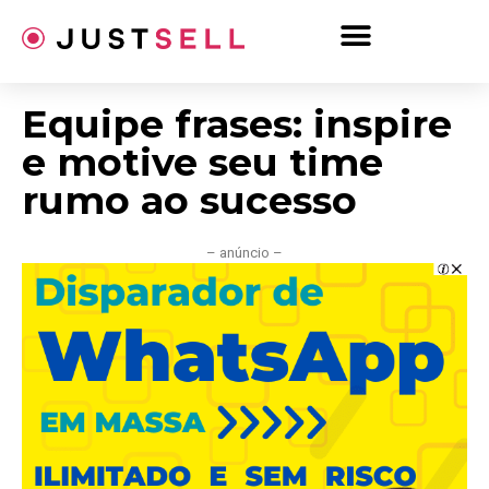
Ir
para
o
conteúdo
Equipe frases: inspire
e motive seu time
rumo ao sucesso
– anúncio –