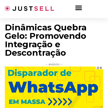
Ir
para
o
conteúdo
Dinâmicas Quebra
Gelo: Promovendo
Integração e
Descontração
– anúncio –