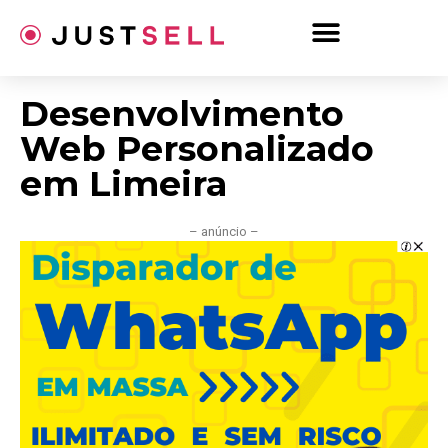
Ir
para
o
conteúdo
Desenvolvimento
Web Personalizado
em Limeira
– anúncio –