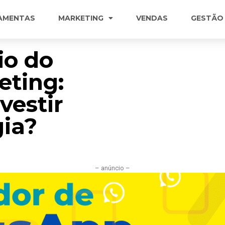
AMENTAS
MARKETING
VENDAS
GESTÃO
io do
eting:
vestir
gia?
– anúncio –