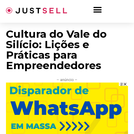
Ir
para
o
conteúdo
Cultura do Vale do
Silício: Lições e
Práticas para
Empreendedores
– anúncio –