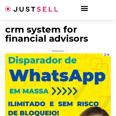
Ir
para
o
conteúdo
crm system for
financial advisors
– anúncio –