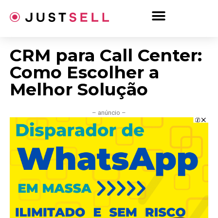
Ir
para
o
conteúdo
CRM para Call Center:
Como Escolher a
Melhor Solução
– anúncio –