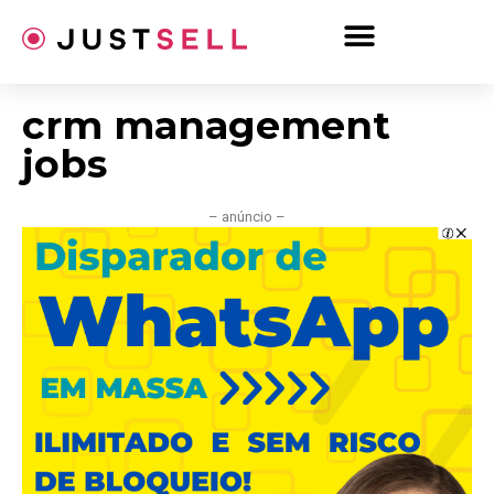
Ir
para
o
conteúdo
crm management
jobs
– anúncio –