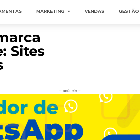
AMENTAS
MARKETING
VENDAS
GESTÃO
omarca
: Sites
s
– anúncio –