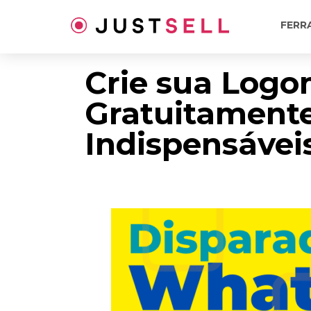
Ir
para
FERR
o
conteúdo
Crie sua Log
Gratuitamente
Indispensávei