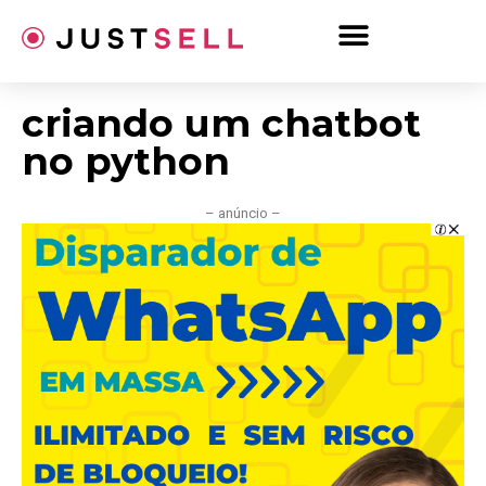
Ir
para
o
conteúdo
criando um chatbot
no python
– anúncio –