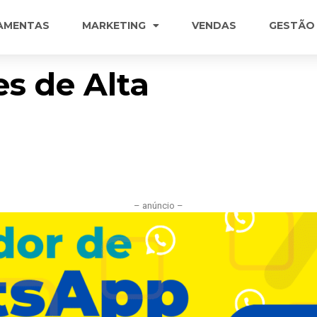
AMENTAS
MARKETING
VENDAS
GESTÃO
es de Alta
– anúncio –