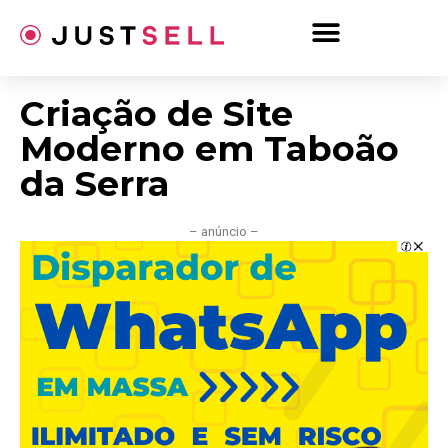
Ir
para
o
conteúdo
Criação de Site
Moderno em Taboão
da Serra
– anúncio –