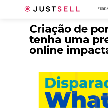
Ir
para
FERR
o
conteúdo
Criação de por
tenha uma pr
online impact