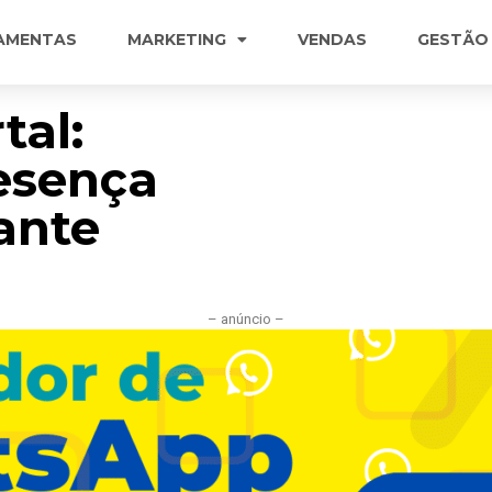
AMENTAS
MARKETING
VENDAS
GESTÃO
tal:
esença
ante
– anúncio –