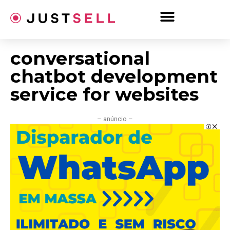
Ir
para
o
conteúdo
conversational
chatbot development
service for websites
– anúncio –