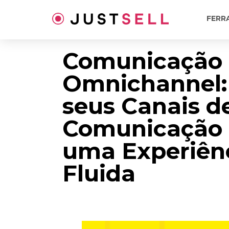
Ir
para
FERR
o
conteúdo
Comunicação
Omnichannel: 
seus Canais d
Comunicação 
uma Experiên
Fluida