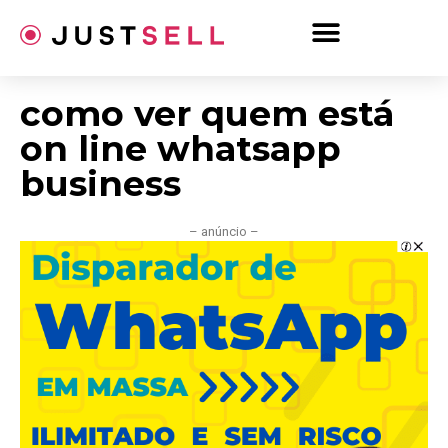
Ir
para
o
conteúdo
como ver quem está
on line whatsapp
business
– anúncio –