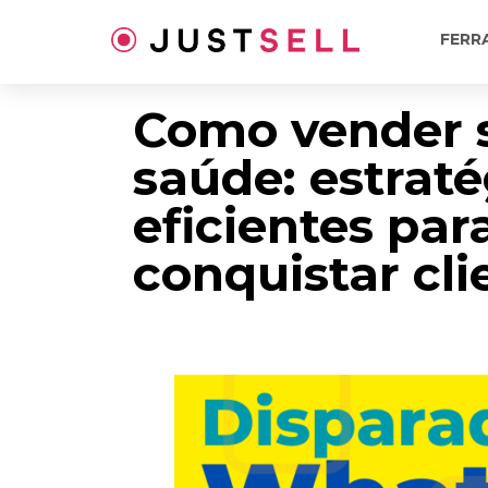
Ir
para
FERR
o
conteúdo
Como vender 
saúde: estraté
eficientes par
conquistar cli