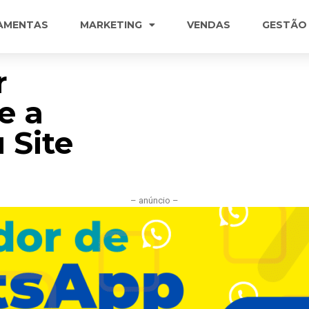
AMENTAS
MARKETING
VENDAS
GESTÃO
r
e a
 Site
– anúncio –