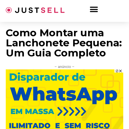
Ir
para
o
conteúdo
Como Montar uma
Lanchonete Pequena:
Um Guia Completo
– anúncio –