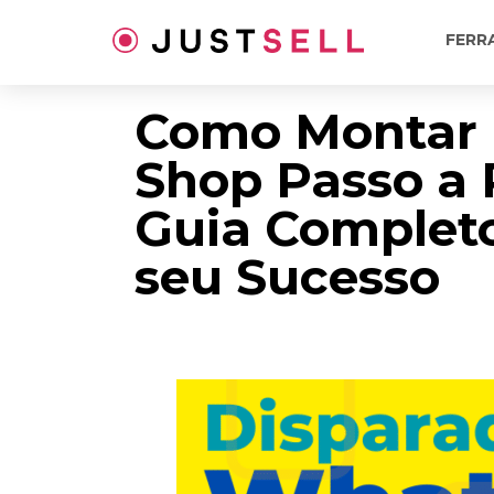
Ir
para
FERR
o
conteúdo
Como Montar
Shop Passo a 
Guia Completo
seu Sucesso