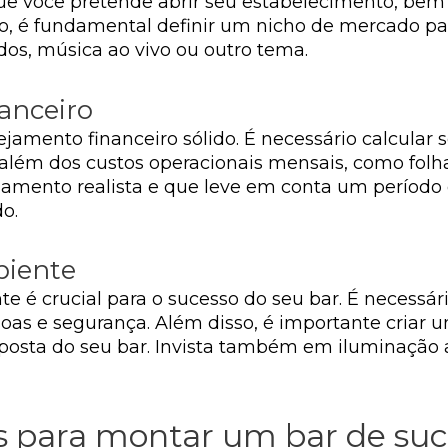
ue você pretende abrir seu estabelecimento, bem
so, é fundamental definir um nicho de mercado par
ados, música ao vivo ou outro tema.
anceiro
mento financeiro sólido. É necessário calcular seu
 além dos custos operacionais mensais, como fol
jamento realista e que leve em conta um períod
o.
biente
e é crucial para o sucesso do seu bar. É necessári
soas e segurança. Além disso, é importante criar
oposta do seu bar. Invista também em iluminaçã
s para montar um bar de suc