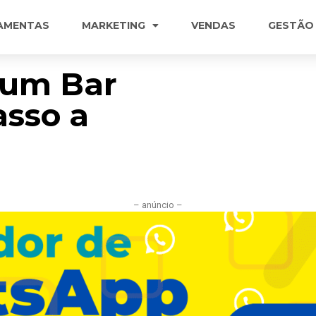
AMENTAS
MARKETING
VENDAS
GESTÃO
 um Bar
asso a
– anúncio –