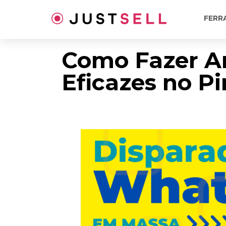
Ir
para
FERR
o
conteúdo
Como Fazer A
Eficazes no Pi