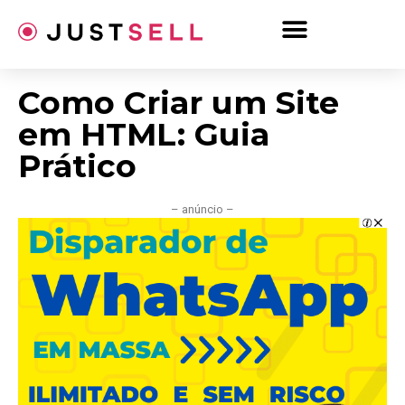
Ir
para
o
conteúdo
Como Criar um Site
em HTML: Guia
Prático
– anúncio –