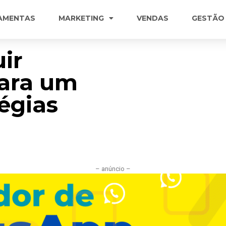
AMENTAS
MARKETING
VENDAS
GESTÃO
ir
para um
tégias
– anúncio –