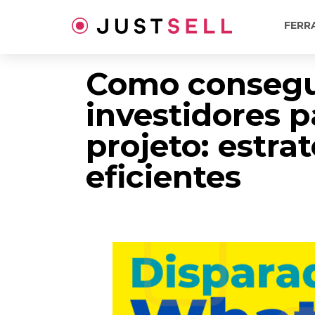
Ir
para
FERR
o
conteúdo
Como consegu
investidores 
projeto: estra
eficientes