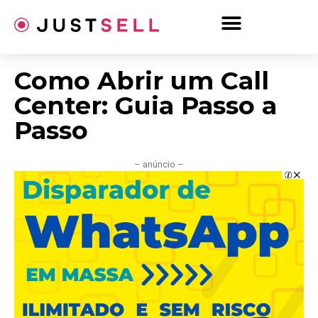
Ir
para
o
conteúdo
Como Abrir um Call
Center: Guia Passo a
Passo
– anúncio –