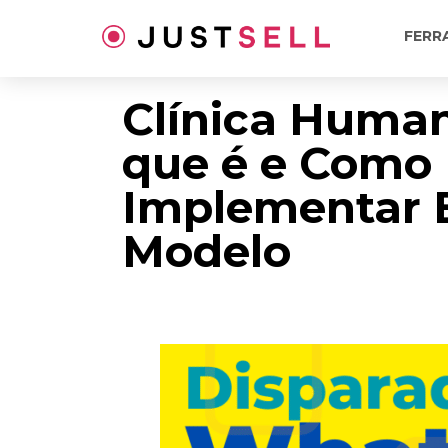
Ir
para
FERR
o
conteúdo
Clínica Human
que é e Como
Implementar 
Modelo