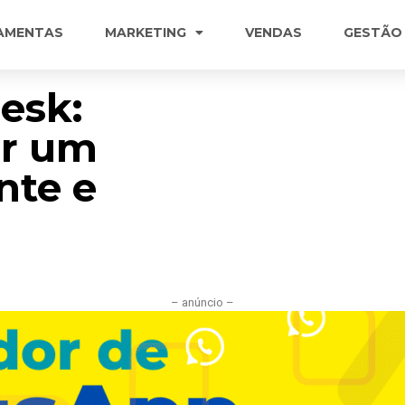
AMENTAS
MARKETING
VENDAS
GESTÃO
esk:
r um
nte e
– anúncio –