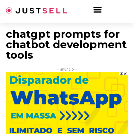
Ir
para
o
conteúdo
chatgpt prompts for
chatbot development
tools
– anúncio –