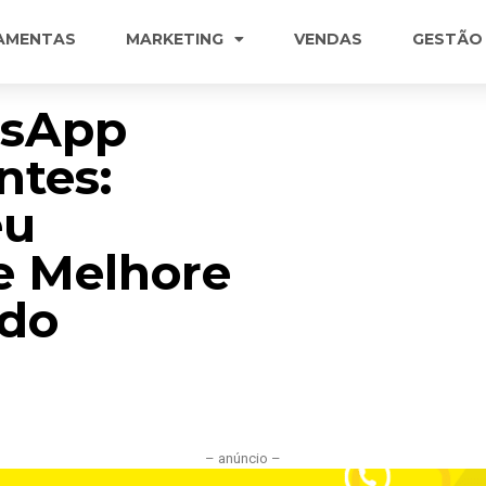
AMENTAS
MARKETING
VENDAS
GESTÃO
tsApp
ntes:
eu
e Melhore
 do
– anúncio –