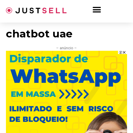
Ir
para
o
conteúdo
chatbot uae
– anúncio –