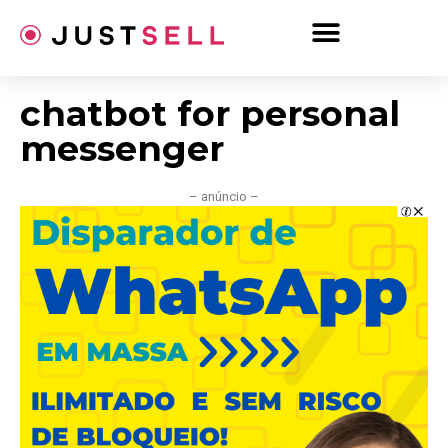
Ir
para
o
conteúdo
chatbot for personal
messenger
– anúncio –