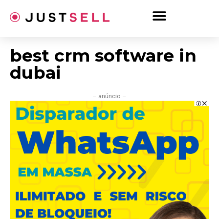
Ir
para
o
conteúdo
best crm software in
dubai
– anúncio –