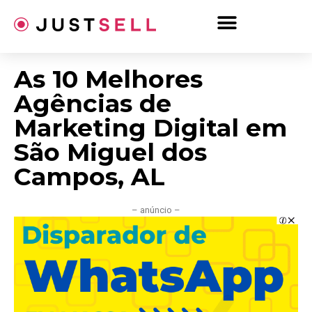
Ir
para
o
conteúdo
As 10 Melhores
Agências de
Marketing Digital em
São Miguel dos
Campos, AL
– anúncio –