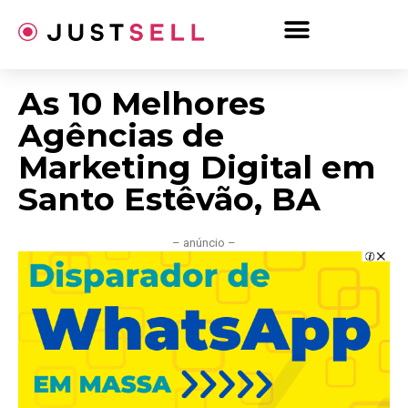
Ir
para
o
conteúdo
As 10 Melhores
Agências de
Marketing Digital em
Santo Estêvão, BA
– anúncio –