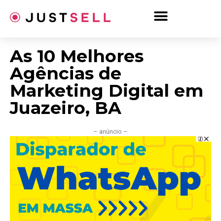
Ir
para
o
conteúdo
As 10 Melhores
Agências de
Marketing Digital em
Juazeiro, BA
– anúncio –