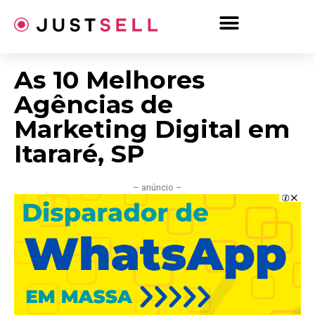
Ir
para
o
conteúdo
As 10 Melhores
Agências de
Marketing Digital em
Itararé, SP
– anúncio –