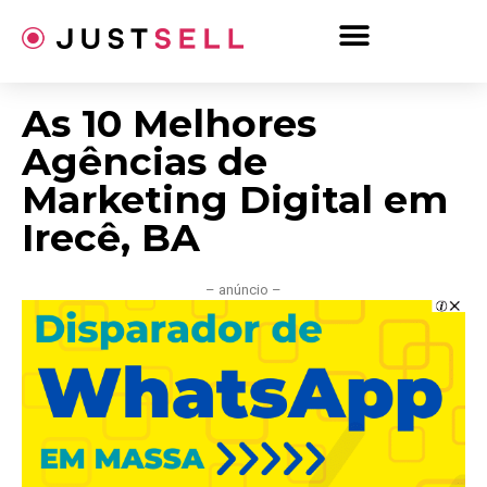
Ir
para
o
conteúdo
As 10 Melhores
Agências de
Marketing Digital em
Irecê, BA
– anúncio –