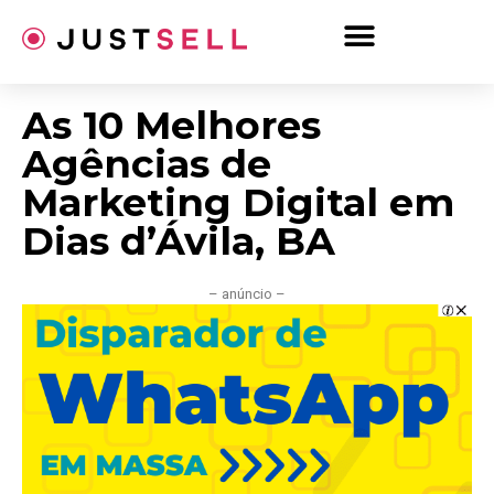
Ir
para
o
conteúdo
As 10 Melhores
Agências de
Marketing Digital em
Dias d’Ávila, BA
– anúncio –