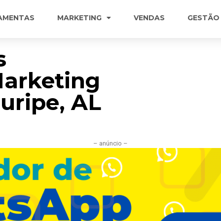
AMENTAS
MARKETING
VENDAS
GESTÃO
s
Marketing
uripe, AL
– anúncio –