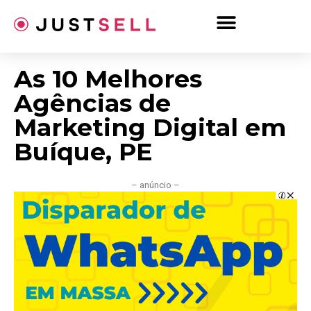
Ir
para
o
conteúdo
As 10 Melhores
Agências de
Marketing Digital em
Buíque, PE
– anúncio –