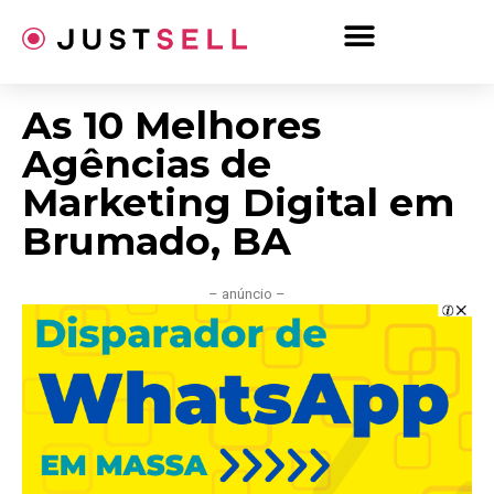
Ir
para
o
conteúdo
As 10 Melhores
Agências de
Marketing Digital em
Brumado, BA
– anúncio –